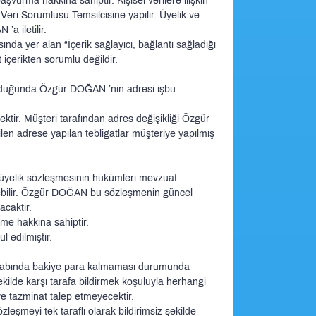
vurma hakkına sahiptir. Kişisel verilere ilişkin
Veri Sorumlusu Temsilcisine yapılır. Üyelik ve
a iletilir.
nda yer alan “İçerik sağlayıcı, bağlantı sağladığı
içerikten sorumlu değildir.
doğduğunda Özgür DOĞAN ’nin adresi işbu
ktir. Müşteri tarafından adres değişikliği Özgür
len adrese yapılan tebligatlar müşteriye yapılmış
ve üyelik sözleşmesinin hükümleri mevzuat
rilebilir. Özgür DOĞAN bu sözleşmenin güncel
acaktır.
tme hakkına sahiptir.
 edilmiştir.
hesabında bakiye para kalmaması durumunda
kilde karşı tarafa bildirmek koşuluyla herhangi
ve tazminat talep etmeyecektir.
şmeyi tek taraflı olarak bildirimsiz şekilde