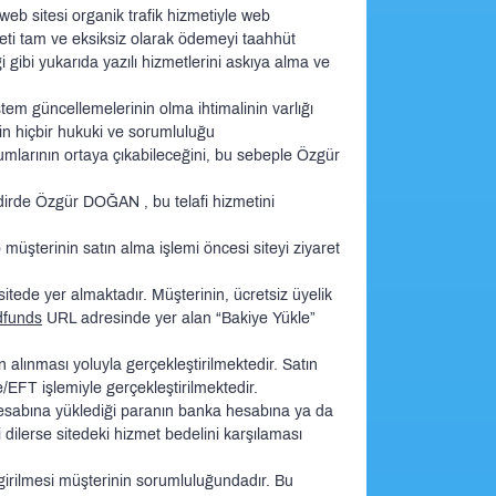
eb sitesi organik trafik hizmetiyle web
ücreti tam ve eksiksiz olarak ödemeyi taahhüt
gibi yukarıda yazılı hizmetlerini askıya alma ve
tem güncellemelerinin olma ihtimalinin varlığı
in hiçbir hukuki ve sorumluluğu
mlarının ortaya çıkabileceğini, bu sebeple Özgür
kdirde Özgür DOĞAN , bu telafi hizmetini
 müşterinin satın alma işlemi öncesi siteyi ziyaret
itede yer almaktadır. Müşterinin, ücretsiz üyelik
ddfunds
URL adresinde yer alan “Bakiye Yükle”
 alınması yoluyla gerçekleştirilmektedir. Satın
/EFT işlemiyle gerçekleştirilmektedir.
 hesabına yüklediği paranın banka hesabına ya da
dilerse sitedeki hizmet bedelini karşılaması
 girilmesi müşterinin sorumluluğundadır. Bu