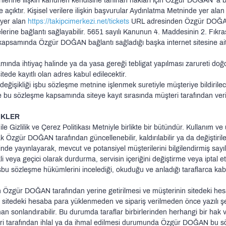
lerine ilişkin kanunen kendisine tanınan hakları için Özgür DOĞAN ’a baş
ıktır. Kişisel verilere ilişkin başvurular Aydınlatma Metninde yer alan 
 yer alan
https://takipcimerkezi.net/tickets
URL adresinden Özgür DOĞAN ’
erine bağlantı sağlayabilir. 5651 sayılı Kanunun 4. Maddesinin 2. Fıkrası
 kapsamında Özgür DOĞAN bağlantı sağladığı başka internet sitesine ait 
mında ihtiyaç halinde ya da yasa gereği tebligat yapılması zarureti 
ede kayıtlı olan adres kabul edilecektir.
işikliği işbu sözleşme metnine işlenmek suretiyle müşteriye bildirilece
se bu sözleşme kapsamında siteye kayıt sırasında müşteri tarafından veri
İKLER
le Gizlilik ve Çerez Politikası Metniyle birlikte bir bütündür. Kullanım 
rak Özgür DOĞAN tarafından güncellenebilir, kaldırılabilir ya da değişti
de yayınlayarak, mevcut ve potansiyel müşterilerini bilgilendirmiş sayıl
veya geçici olarak durdurma, servisin içeriğini değiştirme veya iptal e
bu sözleşme hükümlerini incelediği, okuduğu ve anladığı taraflarca kabul
tin Özgür DOĞAN tarafından yerine getirilmesi ve müşterinin sitedeki 
i sitedeki hesaba para yüklenmeden ve sipariş verilmeden önce yazılı şe
man sonlandırabilir. Bu durumda taraflar birbirlerinden herhangi bir hak 
 tarafından ihlal ya da ihmal edilmesi durumunda Özgür DOĞAN bu sözle