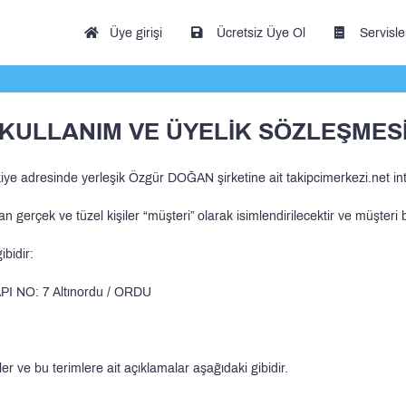
Üye girişi
Ücretsiz Üye Ol
Servisle
KULLANIM VE ÜYELİK SÖZLEŞMES
iye adresinde yerleşik Özgür DOĞAN şirketine ait takipcimerkezi.net int
an gerçek ve tüzel kişiler “müşteri” olarak isimlendirilecektir ve müşteri bi
bidir:
I NO: 7 Altınordu / ORDU
ve bu terimlere ait açıklamalar aşağıdaki gibidir.