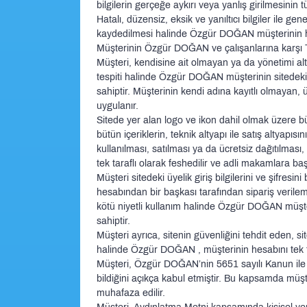
bilgilerin gerçeğe aykırı veya yanlış girilmesinin
Hatalı, düzensiz, eksik ve yanıltıcı bilgiler ile g
kaydedilmesi halinde Özgür DOĞAN müşterinin hes
Müşterinin Özgür DOĞAN ve çalışanlarına karşı
Müşteri, kendisine ait olmayan ya da yönetimi al
tespiti halinde Özgür DOĞAN müşterinin sitedeki
sahiptir. Müşterinin kendi adına kayıtlı olmayan
uygulanır.
Sitede yer alan logo ve ikon dahil olmak üzere bü
bütün içeriklerin, teknik altyapı ile satış altyapıs
kullanılması, satılması ya da ücretsiz dağıtılma
tek taraflı olarak feshedilir ve adli makamlara baş
Müşteri sitedeki üyelik giriş bilgilerini ve şifre
hesabından bir başkası tarafından sipariş verilem
kötü niyetli kullanım halinde Özgür DOĞAN müşte
sahiptir.
Müşteri ayrıca, sitenin güvenliğini tehdit eden, 
halinde Özgür DOĞAN , müşterinin hesabını tek t
Müşteri, Özgür DOĞAN’nin 5651 sayılı Kanun ile 
bildiğini açıkça kabul etmiştir. Bu kapsamda müşt
muhafaza edilir.