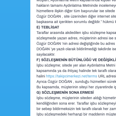
Müşteri, Aydınlatma Metni kapsamında kişisel veri
hakların tamamı Aydınlatma Metninde incelemeye aç
hizmetlere ilişkin diğer tüm başvurular ise sitede
Özgür DOĞAN , site üzerinden diğer internet sitel
başkasına ait içerikten sorumlu değildir.” hükmü
E) TEBLİGAT
Taraflar arasında akdedilen işbu sözleşme kapsa
sözleşmede yazan adres, müşterinin adresi ise sit
Özgür DOĞAN ’nin adresi değiştiğinde bu adres değ
DOĞAN ’ye yazılı olarak bildirilmediği takdirde i
sayılacaktır.
F) SÖZLEŞMENİN BÜTÜNLÜĞÜ VE DEĞİŞİKL
İşbu sözleşme; sitede yer alan Aydınlatma Metni i
kapsamında ya da ihtiyaç halinde tek taraflı ola
halini
https://takipcimerkezi.net/terms
URL adresin
Ayrıca Özgür DOĞAN , sunduğu hizmetleri sürekli 
Bu kapsamda, müşterinin siteyi her ziyaretinde iş
G) SÖZLEŞMENİN SONA ERMESİ
İşbu sözleşme, müşterinin siteden aldığı hizme
kendiliğinden sona erer. Taraflar işbu sözleşmey
bir sebep bildirmeksizin tek taraflı olarak her za
İşbu sözleşmedeki herhangi bir maddenin müşteri