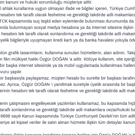
 tüm kanuni ve hukuki sorumluluğu müşteriye aittir.
enel ahlak kurallarına uygun olmayan ifade ve bilgiler içeren, Türkiye Cumh
abını tek taraflı olarak feshetme ve gerektiği takdirde adli makamlar
 TCK kapsamında suç teşkil eden eylemlerde bulunması durumunda da 
tında bulunmayan sosyal medya hesabına ya da internet sitesine ilişkin s
 hesabını tek taraflı olarak sonlandırma ve gerektiği takdirde adli ma
, üyelik bilgileriyle uyuşmayan kredi kartı ya da banka havalesi yoluy
tün grafik tasarımların, kullanıma sunulan hizmetlerin, alan adının, Tak
ının fikri mülkiyet hakkı Özgür DOĞAN ’a aittir. Kötüye kullanım, site içeri
sı, bir başka internet sitesinde ya da mobil uygulamada kullanılması ha
vuru yapılır.
sini bir başkasıyla paylaşamaz, müşteri hesabı bu surette bir başkası tara
ez. Ayrıca, Özgür DOĞAN ’ı yanıltmak suretiyle üyelik sırasında bir başka
rinin hesabını tek taraflı olarak feshetme ve gerektiği takdirde adli 
sitenin çalışmasını engelleyecek yazılımları kullanamaz, bu kapsamda hi
araflı sonlandırma ve gerektiği takdirde adli makamlara cezai/hukuki b
6698 sayılı Kanun kapsamında Türkiye Cumhuriyeti Devleti’nin tüm adl
eriye ait kişisel veriler ile satın alınan hizmete ilişkin tüm detaylar k