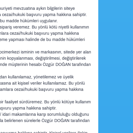
uriyeti mevzuatına aykırı bilgilerin siteye
a cezai/hukuki başvuru yapma hakkına sahiptir.
bu madde hükümleri uygulanır.
ipariş veremez. Bu yönlü kötü niyetli kullanımın
kamlara cezai/hukuki başvuru yapma hakkına
la ödeme yapması halinde de bu madde hükümleri
ipcimerkezi isminin ve markasının, sitede yer alan
ğinin kopyalanması, değiştirilmesi, değiştirilerek
llerinde müşterinin hesabı Özgür DOĞAN tarafından
fından kullanılamaz, yönetilemez ve üyelik
sına ait kişisel veriler kullanılamaz. Bu yönlü
makamlara cezai/hukuki başvuru yapma hakkına
çbir faaliyet sürdüremez. Bu yönlü kötüye kullanım
aşvuru yapma hakkına sahiptir.
i/ idari makamlarına karşı sorumluluğu olduğunu
anunla belirlenen sürelerle Özgür DOĞAN tarafından