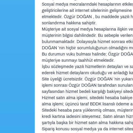
Sosyal medya mecralarındaki hesaplarının etkileş
geliştiricilerine ait internet sitelerinin gelişmes
etmektedir. Özgür DOĞAN , bu maddede yazılı hizm
sonlandırma hakkına sahiptir.
Müşteriye ait sosyal medya hesaplarına ilişkin ve
müşterinin bilgisi dahilindedir. Bu sebeple ver
bulunmamaktadır. Dolayısıyla hizmet sonrası etk
DOĞAN ’nin hiçbir sorumluluğunun olmadığını müşt
Bu durumun vuku bulması halinde; Özgür DOĞAN ’ni
müşteriye sunmayı taahhüt etmektedir.
İşbu sözleşmede yazılı hizmetlerin detayları ve sa
ederek hizmet detaylarını okuduğu ve anladığı kab
Site üyeliği ücretsizdir. Özgür DOĞAN ’nin yukarıd
işlemi sonrası Özgür DOĞAN tarafından sunulan ü
sayfasından hizmet bedeli karşılığı bakiyeyi sit
Hizmet satın alma işlemi, sitedeki hesaba bakiye 
alma işlemi; üçüncü taraf BDDK lisanslı ödeme ar
Sitedeki hesaba para yüklenmiş olması, müşterini
kredi kartına iadesini isteyemez. Satın alınan h
şartıyla başka bir hizmet satın alma hakkına sahip
Sipariş konusu sosyal medya ya da internet sites