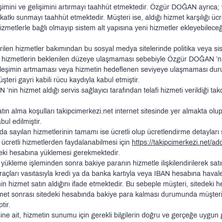
imini ve gelişimini artırmayı taahhüt etmektedir. Özgür DOĞAN ayrıca; w
ine katkı sunmayı taahhüt etmektedir. Müşteri ise, aldığı hizmet karşılığı 
etlerle bağlı olmayıp sistem alt yapısına yeni hizmetler ekleyebileceği 
rilen hizmetler bakımından bu sosyal medya sitelerinde politika veya sis
ilen hizmetlerin beklenilen düzeye ulaşmaması sebebiyle Özgür DOĞAN ’n
ileşimin artmaması veya hizmetin hedeflenen seviyeye ulaşmaması duru
eri gayri kabili rücu kaydıyla kabul etmiştir.
n hizmet aldığı servis sağlayıcı tarafından telafi hizmeti verildiği ta
tın alma koşulları takipcimerkezi.net internet sitesinde yer almakta olup
ul edilmiştir.
a sayılan hizmetlerinin tamamı ise ücretli olup ücretlendirme detayları s
cretli hizmetlerden faydalanabilmesi için
https://takipcimerkezi.net/a
edeki hesabına yüklemesi gerekmektedir.
yükleme işleminden sonra bakiye paranın hizmetle ilişkilendirilerek satın
açları vasıtasıyla kredi ya da banka kartıyla veya IBAN hesabına havale
n hizmet satın aldığını ifade etmektedir. Bu sebeple müşteri, sitedeki
izmet sonrası sitedeki hesabında bakiye para kalması durumunda müşteri 
tir.
ine ait, hizmetin sunumu için gerekli bilgilerin doğru ve gerçeğe uygun