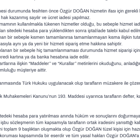
esi durumunda fesihten önce Özgür DOĞAN hizmetin ifası için gerekli h
ak kazanmış sayılır ve ücret iadesi yapılmaz.
amının kullanılmakla tükenen hizmetler olduğu, bu sebeple hizmet iad
dan sitedeki hesaba para yüklendikten sonra iptal/iade talebi kabul edil
an bir sebeple kısmen tamamlanırsa tamamlanmayan kısma ilişkin tutar 
sıyla aynı ya da yeni bir hizmeti sipariş etme hakkına sahiptir.
lanan bir sebeple hiç tamamlanmaması durumunda hizmet siparişi için 
edi kartına ya da banka hesabına iade edilir.
tlarına ilişkin “Maddeler” ve “Kurallar” metinlerini okuduğunu, anladığı
mluluğu müşteriye aittir.
asında Türk Hukuku uygulanacak olup tarafların müzakere ile çözemediğ
Muhakemeleri Kanunu’nun 193. Maddesi uyarınca tarafların defter, kayıt ve
edeki hesaba para yatırılması anında hüküm ve sonuçlarını doğurmaya 
işbu sözleşmenin tüm kapsamıyla tarafların ortak iradesini yansıttığı kabu
toplam 9 başlıktan oluşmakta olup Özgür DOĞAN tüzel kişisi için hazır
 koruması kapsamında bir eserdir ve tüm yasal hakları Özgür DOĞAN'a ai