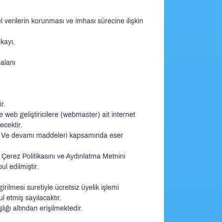
 verilerin korunması ve imhası sürecine ilişkin
ikayı,
alanı
r.
eb geliştiricilere (webmaster) ait internet
ecektir.
. Ve devamı maddeleri kapsamında eser
e Çerez Politikasını ve Aydınlatma Metnini
l edilmiştir.
rilmesi suretiyle ücretsiz üyelik işlemi
l etmiş sayılacaktır.
lığı altından erişilmektedir.