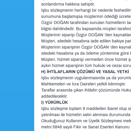
sonlandırma hakkına sahiptir.
İşbu sözleşmenin herhangi bir nedenle feshedilm
sunumuna başlamışsa müşterinin ödediği ücrete h
Özgür DOĞAN tarafından sunulan hizmetlerin tam
bilgisi dahilindedir. Bu kapsamda müşteri tarafın
Müşterinin siparişi Özgür DOĞAN ’den kaynaklan
Müşteri, sitedeki hesabına iade edilen bakiye para
Müşterinin siparişinin Özgür DOĞAN ’den kaynak
sitedeki hesabına ya da ödeme yöntemine göre kr
Müşteri, hizmet siparişi vermeden önce hizmet şar
aykırı hizmet siparişinin tüm hukuki ve cezai soru
H) İHTİLAFLARIN ÇÖZÜMÜ VE YASAL YETKİ
İşbu sözleşmenin uygulanmasında ya da yorumlanm
Mahkemeleri ve İcra Daireleri yetkili kılınmıştır.
Taraflar arasında çıkan ihtilafın çözümünde Hukuk 
addedilecektir.
I) YÜRÜRLÜK
İşbu sözleşme toplam 9 maddeden ibaret olup sit
yatırılması ile hizmetin satın alınması durumunda 
Okuduğunuz Kullanım ve Üyelik Sözleşmesi metni 
metni 5846 sayılı Fikir ve Sanat Eserleri Kanunu