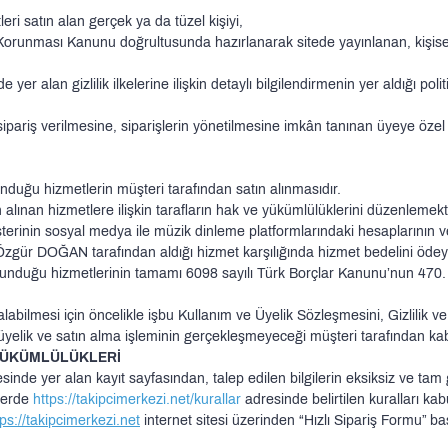
i satın alan gerçek ya da tüzel kişiyi,
n Korunması Kanunu doğrultusunda hazırlanarak sitede yayınlanan, kişisel
er alan gizlilik ilkelerine ilişkin detaylı bilgilendirmenin yer aldığı polit
ipariş verilmesine, siparişlerin yönetilmesine imkân tanınan üyeye özel 
uğu hizmetlerin müşteri tarafından satın alınmasıdır.
alınan hizmetlere ilişkin tarafların hak ve yükümlülüklerini düzenlemekti
in sosyal medya ile müzik dinleme platformlarındaki hesaplarının ve w
e Özgür DOĞAN tarafından aldığı hizmet karşılığında hizmet bedelini ödey
nduğu hizmetlerinin tamamı 6098 sayılı Türk Borçlar Kanunu’nun 470
labilmesi için öncelikle işbu Kullanım ve Üyelik Sözleşmesini, Gizlilik v
elik ve satın alma işleminin gerçekleşmeyeceği müşteri tarafından kabu
 YÜKÜMLÜLÜKLERİ
nde yer alan kayıt sayfasından, talep edilen bilgilerin eksiksiz ve tam gi
şlerde
https://takipcimerkezi.net/kurallar
adresinde belirtilen kuralları kabu
tps://takipcimerkezi.net
internet sitesi üzerinden “Hızlı Sipariş Formu” baş