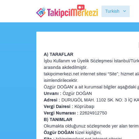
Turkish
A) TARAFLAR
İşbu Kullanım ve Üyelik Sözleşmesi İstanbul/Türk
arasında akdedilmiştir.
takipcimerkezi.net internet sitesi “Site”; hizmet al
isimlendirilecektir.
Özgür DOĞAN’ a ait kurumsal bilgiler aşağıdaki gi
Unvanı :
Özgür DOĞAN
Adresi :
DURUGÖL MAH. 1102 SK. NO: 3 İÇ KAP
Vergi Dairesi :
Köprübaşı
Vergi Numarası :
22624912750
B) TANIMLAR
Okumakta olduğunuz sözleşmede yer alan terimler 
Özgür DOĞAN
tüzel kişiliğini,