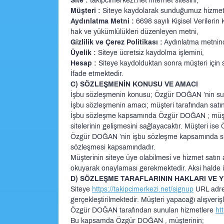
Site :
takipcimerkezi.net internet sitesini,
Müşteri :
Siteye kaydolarak sunduğumuz hizmetler
Aydınlatma Metni :
6698 sayılı Kişisel Verileri
hak ve yükümlülükleri düzenleyen metni,
Gizlilik ve Çerez Politikası :
Aydınlatma metninde y
Üyelik :
Siteye ücretsiz kaydolma işlemini,
Hesap :
Siteye kaydolduktan sonra müşteri için s
İfade etmektedir.
C) SÖZLEŞMENİN KONUSU VE AMACI
İşbu sözleşmenin konusu; Özgür DOĞAN ’nin sund
İşbu sözleşmenin amacı; müşteri tarafından satın 
İşbu sözleşme kapsamında Özgür DOĞAN ; müşterin
sitelerinin gelişmesini sağlayacaktır. Müşteri is
Özgür DOĞAN ’nin işbu sözleşme kapsamında su
sözleşmesi kapsamındadır.
Müşterinin siteye üye olabilmesi ve hizmet satın a
okuyarak onaylaması gerekmektedir. Aksi halde üy
D) SÖZLEŞME TARAFLARININ HAKLARI VE
Siteye
https://takipcimerkezi.net/signup
URL adresi
gerçekleştirilmektedir. Müşteri yapacağı alışveri
Özgür DOĞAN tarafından sunulan hizmetlere
ht
Bu kapsamda Özgür DOĞAN , müşterinin;